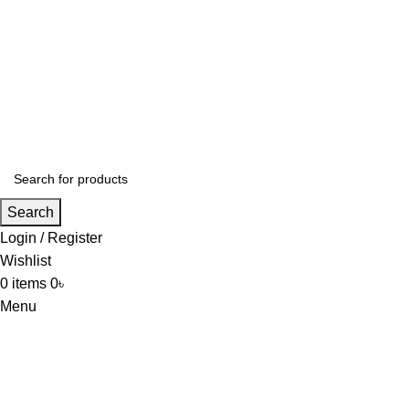
+88 01636 00 77 99 | info@alibd.com
Search
Login / Register
Wishlist
0
items
0
৳
Menu