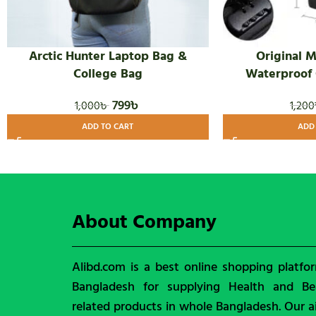
Arctic Hunter Laptop Bag &
Original M
College Bag
Waterproof
799
৳
1,000
৳
1,200
ADD TO CART
ADD
About Company
Alibd.com is a best online shopping platfo
Bangladesh for supplying Health and Be
related products in whole Bangladesh. Our a