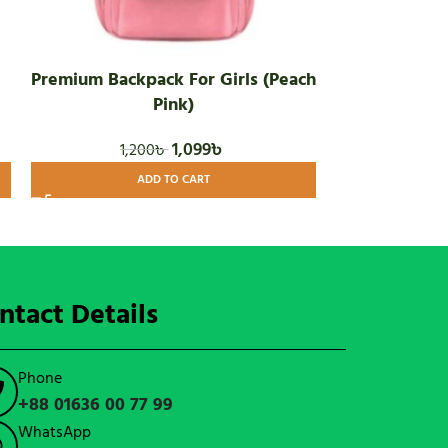
Premium Backpack For Girls (Peach
Pas
Pink)
8
1,099
৳
1,200
৳
ADD TO CART
ntact Details
Phone
+88 01636 00 77 99
WhatsApp