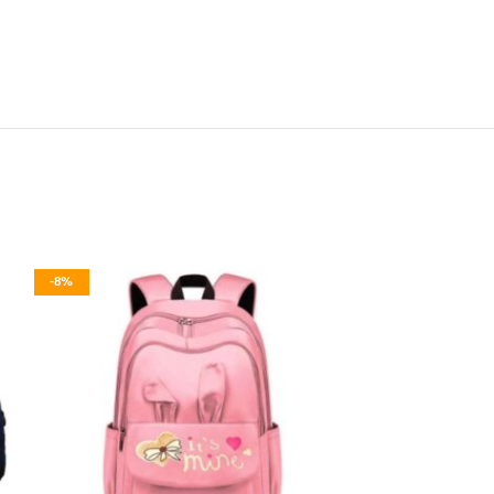
-8%
-61%