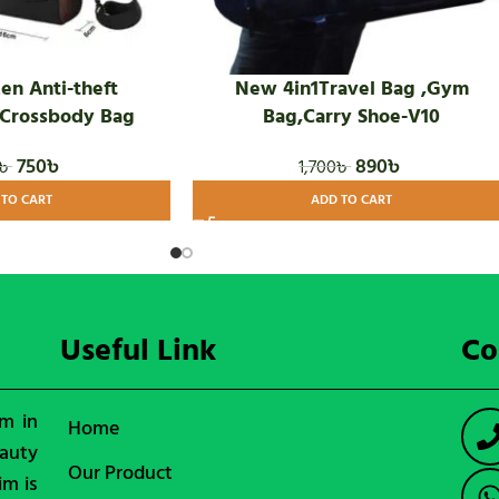
en Anti-theft
New 4in1Travel Bag ,Gym
 Crossbody Bag
Bag,Carry Shoe-V10
750
৳
890
৳
৳
1,700
৳
 TO CART
ADD TO CART
Useful Link
Co
rm in
Home
auty
Our Product
im is