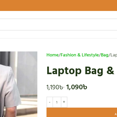
Home
Fashion & Lifestyle
Bag
Lap
Laptop Bag & 
1,090
৳
1,190
৳
A