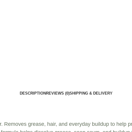
DESCRIPTION
REVIEWS (0)
SHIPPING & DELIVERY
r
. Removes grease, hair, and everyday buildup to help p