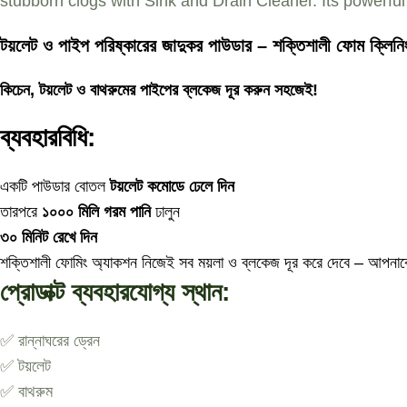
stubborn clogs with Sink and Drain Cleaner. Its powerfu
টয়লেট ও পাইপ পরিষ্কারের জাদুকর পাউডার – শক্তিশালী ফোম ক্লিনিং
কিচেন, টয়লেট ও বাথরুমের পাইপের ব্লকেজ দূর করুন সহজেই!
ব্যবহারবিধি:
একটি পাউডার বোতল
টয়লেট কমোডে ঢেলে দিন
তারপরে
১০০০ মিলি গরম পানি
ঢালুন
৩০ মিনিট রেখে দিন
শক্তিশালী ফোমিং অ্যাকশন নিজেই সব ময়লা ও ব্লকেজ দূর করে দেবে – আপনাক
প্রোডাক্ট ব্যবহারযোগ্য স্থান:
✅ রান্নাঘরের ড্রেন
✅ টয়লেট
✅ বাথরুম