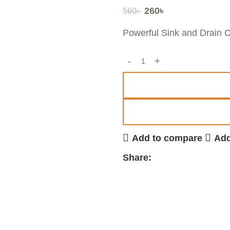
260
৳
560
৳
Powerful Sink and Drain 
Add to compare
Add
Share: