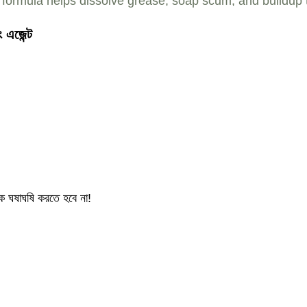
l formula
helps
dissolve grease, soap scum, and buildup t
 এজেন্ট
ে ঘষাঘষি করতে হবে না!