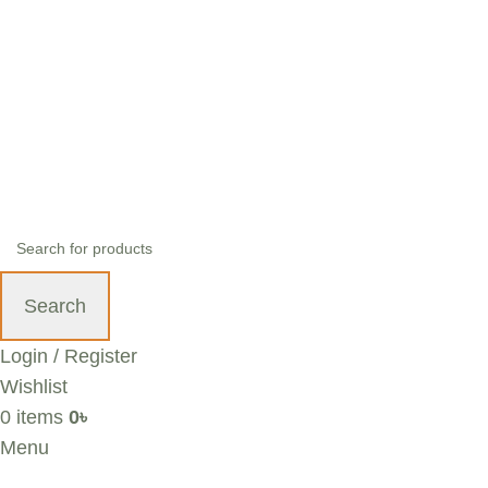
+88 01636 00 77 99 | info@alibd.com
Search
Login / Register
Wishlist
0
items
0
৳
Menu